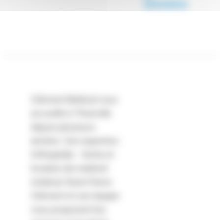
innovation
Clément Médical vous
accueille à Thionville
depuis plusieurs
années. Son expertise :
Orthopédie - Vente et
location de matériel
médical. René-Pierre
Clément et son équipe
vous proposent les