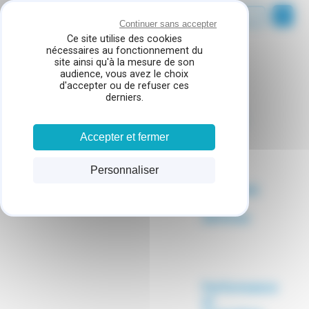
Panneau de gestion des cookies
Continuer sans accepter
Ce site utilise des cookies
nécessaires au fonctionnement du
site ainsi qu'à la mesure de son
Accueil
Le rachis cervical
audience, vous avez le choix
d'accepter ou de refuser ces
derniers.
Qualité
Accepter et fermer
Personnaliser
Proximité
et
services
Performance
et