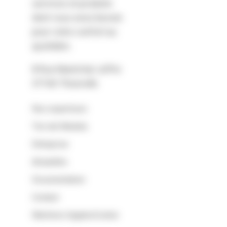
services et produits
dont vous avez besoin
pour votre confort au
quotidien.
8 Rue Maréchal Joffre
57100 Thionville
Nos expertises
Tire lait Medela
Entreprise
Actualités
Documentation
Contact
Mentions légales
Cookie