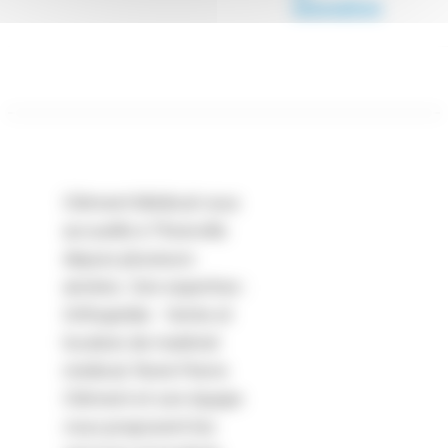
innovation
Clément Médical vous
accueille à Thionville
depuis plusieurs
années. Son expertise :
Orthopédie - Vente et
location de matériel
médical. René-Pierre
Clément et son équipe
vous proposent les