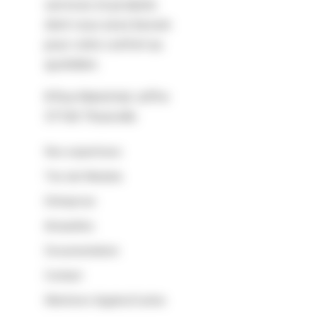
services et produits
dont vous avez besoin
pour votre confort au
quotidien.
8 Rue Maréchal Joffre
57100 Thionville
Nos expertises
Tire lait Medela
Entreprise
Actualités
Documentation
Contact
Mentions légales
Cookie