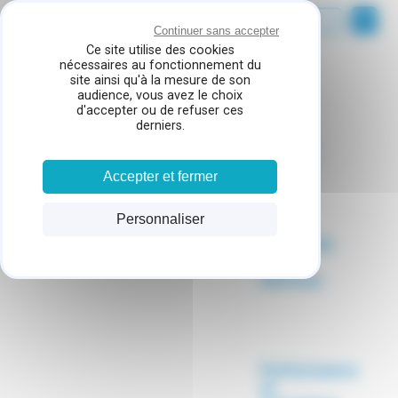
Panneau de gestion des cookies
Continuer sans accepter
Ce site utilise des cookies
nécessaires au fonctionnement du
site ainsi qu'à la mesure de son
Accueil
audience, vous avez le choix
d'accepter ou de refuser ces
La prévention et le traitement
derniers.
de l'escarre
Qualité
Accepter et fermer
Personnaliser
Proximité
et
services
Performance
et