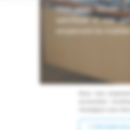
Vous avez besoin d'u
spécifique à une pat
simplement du mobilier 
Nous vous proposon
accessoires inconto
renseignez-vous chez
>> Voir toutes nos 