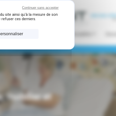
Continuer sans accepter
du site ainsi qu'à la mesure de son
 refuser ces derniers.
tériel médical et aides techniques pour le particulier
La chamb
ire lait Medela
Entreprise
Actualités
Docu
ersonnaliser
s, mobilier et