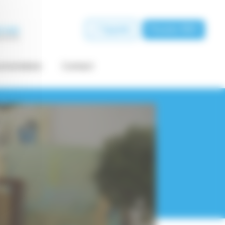
Appeler
Prendre RDV
re : lits, mobilier et accessoires
mentation
Contact