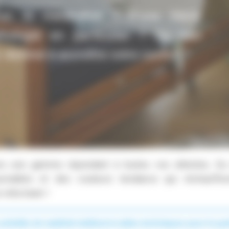
n lit médicalisé ? D'une literie
hologie en particulier ? Ou tout
destiné à accroître votre confort ?
s une gamme répondant à toutes vos attentes. Du m
urnables et des couleurs tendance qui réchaufferon
 reha team !
activités de matériel médical et aides techniques pour le part