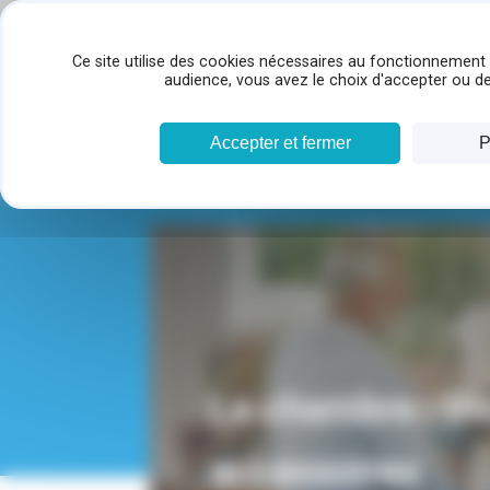
Panneau de gestion des cookies
Ce site utilise des cookies nécessaires au fonctionnement 
audience, vous avez le choix d'accepter ou de
Accueil
Activités
Activités reha team
Ma
Nos expertises
T
Accepter et fermer
P
La chambre : lit
accessoires