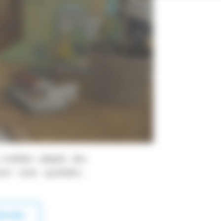
obilier adapté, des
t votre quotidien...
iculier